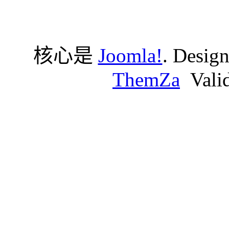
核心是
Joomla!
. Desig
ThemZa
Vali