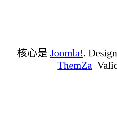
核心是
Joomla!
. Desig
ThemZa
Vali