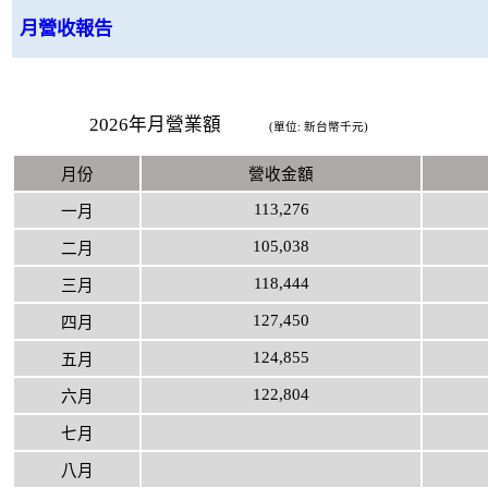
月營收報告
2026年月營業額
(
單位
:
新台幣千元
)
月份
營收金額
113,276
一月
105,038
二月
118,444
三月
127,450
四月
124,855
五月
122,804
六月
七月
八月