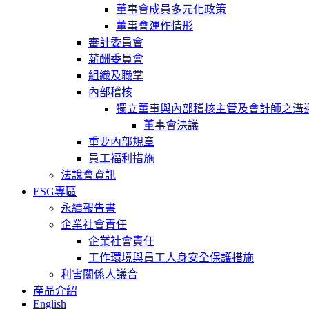
董事會成員多元化政策
董事會運作情形
審計委員會
薪酬委員會
組織及職掌
內部稽核
獨立董事與內部稽核主管及會計師之溝
董事會決議
重要內部規章
員工福利措施
法說會資訊
ESG專區
永續報告書
企業社會責任
企業社會責任
工作環境與員工人身安全保護措施
利害關係人議合
產品介紹
English