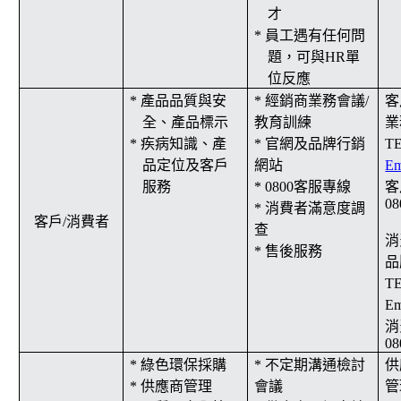
才
* 員工遇有任何問
題，可與
HR
單
位反應
* 產品品質與安
* 經銷商業務會議
/
客
全、產品標示
教育訓練
業
* 疾病知識、產
* 官網及品牌行銷
T
品定位及客戶
網站
E
服務
* 0800客服專線
客
08
* 消費者滿意度調
客戶
/
消費者
查
消
* 售後服務
品
T
Em
消
08
* 綠色環保採購
* 不定期溝通檢討
供
* 供應商管理
會議
管