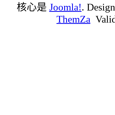
核心是
Joomla!
. Desig
ThemZa
Vali