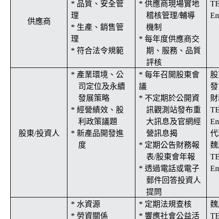
* 品質、安全管
* 供應商現場實地
T
理
稽核管理
/
輔導
Em
供應商
* 生產、銷售管
機制
理
* 每年度供應商交
* 符合法令規範
期、服務、品質
評核
* 產業環境、公
* 每年召開股東會
股
司定位及永續
議
發
發展策略
* 不定期於公開資
財
* 經營績效、股
訊觀測站發布重
T
利政策議題
大訊息及官網經
Em
股東
/
投資人
* 新產品開發進
營訊息揭
代
度
* 定期公告財務報
魏
表
/
股東會年報
T
* 透過電話或電子
Em
郵件回答投資人
提問
* 水資源
* 定期法規查核
魏
* 勞資關係
* 響應社會公益活
T