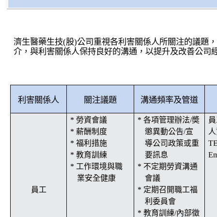
濟生醫藥生技
(
股
)
公司重視各利害關係人所關注的議題
介，與利害關係人保持良好的溝通，以提升及改善公司
利害關係人
關注議題
溝通頻率及管道
* 勞資會議
* 各項管理辦法
/
奬
員
* 薪酬制度
懲異動公告
/
宣
人
* 福利措施
導公司政策或重
T
* 教育訓練
要訊息
Em
* 工作環境與職
* 不定期勞資溝通
業安全健康
會議
員工
* 定期召開職工福
利委員會
* 教育訓練
/
內部徵