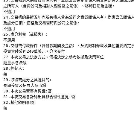
23.交易相對人為實質關係人者，並應公告選定關係人為交易對象之原因及
之所有人（含與公司及相對人間相互之關係）、移轉日期及金額:
不適用
24.交易標的最近五年內所有權人曾為公司之實質關係人者，尚應公告關係
及處分日期、價格及交易當時與公司之關係:
不適用
25.處分利益（或損失）:
不適用
26.交付或付款條件（含付款期間及金額）、契約限制條款及其他重要約定事
投資大陸公司240萬美元，分次交付
27.本次交易之決定方式、價格決定之參考依據及決策單位:
經董事會決議
28.經紀人:
無
29.取得或處分之具體目的:
長期投資及拓展大陸市場
30.本次交易董事有異議:否
31.本次交易會計師出具非合理性意見:否
32.其他敘明事項:
無