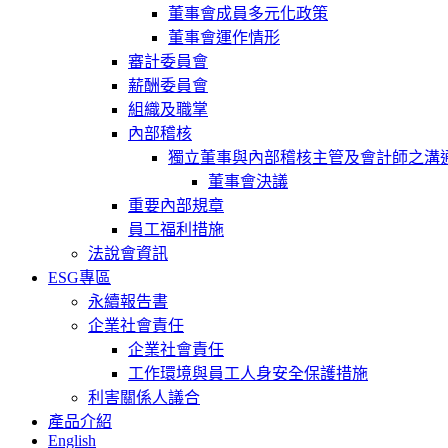
董事會成員多元化政策
董事會運作情形
審計委員會
薪酬委員會
組織及職掌
內部稽核
獨立董事與內部稽核主管及會計師之溝
董事會決議
重要內部規章
員工福利措施
法說會資訊
ESG專區
永續報告書
企業社會責任
企業社會責任
工作環境與員工人身安全保護措施
利害關係人議合
產品介紹
English