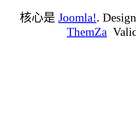
核心是
Joomla!
. Desig
ThemZa
Vali